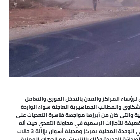
لرؤساء المراكز والمدن بالتدخل الفوري والتعامل
لشكاوي والمطالب الجماهيرية العاجلة سواء الواردة
ية والتى كان من أبرزها مواجهة ظاهرة التعديات على
ضعيفة للأجازات الرسمية في محاولة التعدي حيث أنه
بناءاً على تكليفات اللواء أشرف عطية قام مسئولي الوحدة المحلية بمركز ومدينة أسوان بإزالة 3 حالات
فى لعمارات الصداقة الجديدة وذلك بالتنسيق مع الجهات المعنية ،