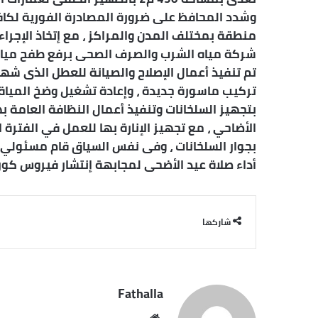
وشدد المحافظ على ضرورة المصادرة الفورية لكاف
منطقة بمختلف المدن والمراكز ، مع إتخاذ الإجراءا
شركة مياه الشرب والصرف الصحى برفع طفح مياه 
تم تنفيذ أعمال الإصلاح والصيانة للعطل الذى شه
تركيب ماسورة جديدة ، وإعادة تشغيل وضخ المياة 
بتجهيز السلخانات وتنفيذ أعمال النظافة العامة به
الأضاحي ، مع تجهيز الإنارة بها للعمل في الفترة 
بجوار السلخانات ، وفى نفس السياق قام مسئولي ا
أداء صلاة عيد الأضحى لمجابهة إنتشار فيروس كورو
شاركها
Fathalla
موقع