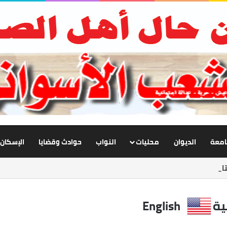
جامعة
الديوان
محليات
النواب
حوادث وقضايا
الإسكان
بع تطوير الإنارة بنصر النوبة.. ورفع كفاءة الطرق لخدمة المواطنين
ية
English