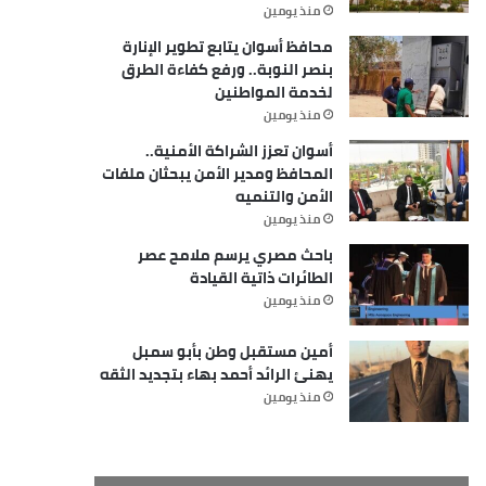
منذ يومين
محافظ أسوان يتابع تطوير الإنارة
بنصر النوبة.. ورفع كفاءة الطرق
لخدمة المواطنين
منذ يومين
أسوان تعزز الشراكة الأمنية..
المحافظ ومدير الأمن يبحثان ملفات
الأمن والتنميه
منذ يومين
باحث مصري يرسم ملامح عصر
الطائرات ذاتية القيادة
منذ يومين
أمين مستقبل وطن بأبو سمبل
يهنئ الرائد أحمد بهاء بتجديد الثقه
منذ يومين