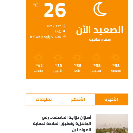
26
℃
الصعيد الأن
38º - 25º
44%
3.06 كيلومتر/ساعة
سماء صافية
42
39
38
38
38
℃
℃
℃
℃
℃
الجمعة
السبت
الأحد
الأثنين
الثلاثاء
الأخيرة
الأشهر
تعليقات
أسوان تواجه العاصفة.. رفع
الجاهزية وتعليق الملاحة لحماية
المواطنين