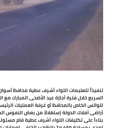
تنفيذاً لتعليمات اللواء أشرف عطية محافظ أسوان 
السريع خلال فترة أجازة عيد الأضحى المبارك مع ا
للواتس الخاص بالمحافظ أو غرفة العمليات الرئيس
أراضى أملاك الدولة إستغلالاً من بعض النفوس ال
تعدى بمساحة 450 م2 بالظهير الخل