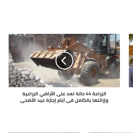
الزراعة 44 حالة تعد على الأراضي الزراعية
وإزالتها بالكامل في أيام إجازة عيد الأضحى