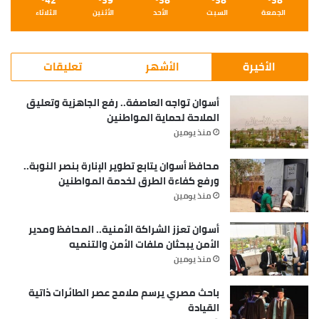
42
39
38
38
38
الجمعة
السبت
الأحد
الأثنين
الثلاثاء
الأخيرة
الأشهر
تعليقات
أسوان تواجه العاصفة.. رفع الجاهزية وتعليق
الملاحة لحماية المواطنين
منذ يومين
محافظ أسوان يتابع تطوير الإنارة بنصر النوبة..
ورفع كفاءة الطرق لخدمة المواطنين
منذ يومين
أسوان تعزز الشراكة الأمنية.. المحافظ ومدير
الأمن يبحثان ملفات الأمن والتنميه
منذ يومين
باحث مصري يرسم ملامح عصر الطائرات ذاتية
القيادة