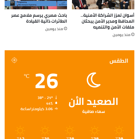
أسوان تعزز الشراكة الأمنية..
باحث مصري يرسم ملامح عصر
المحافظ ومدير الأمن يبحثان
الطائرات ذاتية القيادة
ملفات الأمن والتنميه
منذ يومين
منذ يومين
الطقس
26
℃
الصعيد الأن
38º - 25º
44%
3.06 كيلومتر/ساعة
سماء صافية
℃
℃
℃
℃
℃