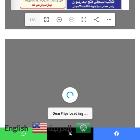
العربية
English
يسبوك
X
واتساب