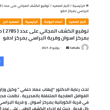
الرئيسية
/
أخبار الصعيد
/
البراسي بمركز ادفو
أخبار الصعيد
أعداد البوابة
الرئيسية
الصعيد الان
توقيع
بمركز اسوان وقرية البراسي بمركز ادفو
أرسل
Fathalla
يوليو 9, 2021
بريدا
إلكترونيا
تحت رعاية الدكتور “إيهاب عماد حنفي ” وكيل وزا
القوافل العلاجية المتنقلة بالمديرية . نظمت مد
في قرية الكوبانية بمركز أسوان ، و قرية البراس