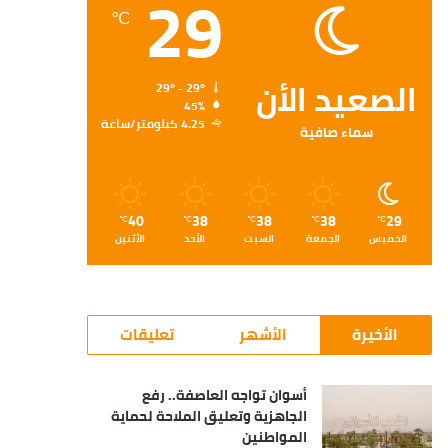
29
℃
الصعيد الأن
29º - 29º
45%
4.25 كيلومتر/ساعة
سماء صافية
40
38
38
38
29
℃
℃
℃
℃
℃
الخميس
الجمعة
السبت
الأحد
الأثنين
الأخيرة
الأشهر
تعليقات
أسوان تواجه العاصفة.. رفع
الجاهزية وتعليق الملاحة لحماية
المواطنين