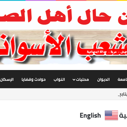
جامعة
الديوان
محليات
النواب
حوادث وقضايا
الإسكان
ابع تطوير الإنارة بنصر النوبة.. ورفع كفاءة الطرق لخدمة المواطنين
ية
English