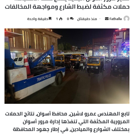
jungle there’s a lot of they in there, after you overcome
they, you will make it to paradise.
Success is how high you bounce when
you hit bottom
In life there will be road blocks but we will over come it.
Another one. Learning is cool, but knowing is better, and I
know the key to success. The key to more success is to
get a massage once a week, very important, major key,
cloth talk. I told you all this before, when you have a
swimming pool, do not use chlorine, use salt water, the
healing, salt water is the healing. I’m up to something.
Life is what you make it, so let’s make it. The other day
the grass was brown, now it’s green because I ain’t give
up. Never surrender.