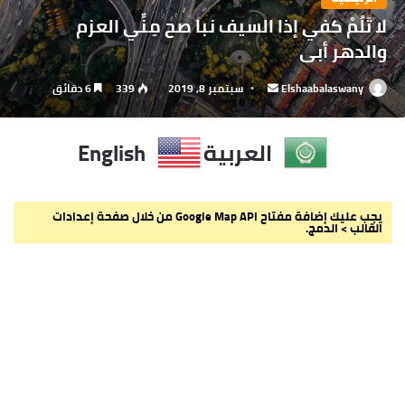
لا تَلُمْ كفي إذا السيف نبا صح مِنِّي العزم
والدهر أبى
Elshaabalaswany
أرسل
سبتمبر 8, 2019
339
6 دقائق
بريدا
إلكترونيا
العربية
English
يجب عليك إضافة مفتاح Google Map API من خلال صفحة إعدادات
القالب > الدمج.