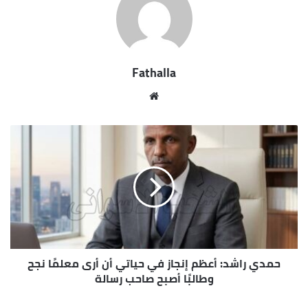
focused. In life you have to take the trash out, if you
have trash in your life, take it out, throw it away, get rid
of it, major key. Learning is cool, but knowing is better,
and I know the key to success. Let’s see what Chef Dee
got that they don’t want us to eat. Cloth talk.
The key to more success is to have a lot of pillows. We
the best. I’m giving you cloth talk, cloth. Special cloth
alert, cut from a special cloth. I’m giving you cloth talk,
cloth. Special cloth alert, cut from a special cloth. Look
at the sunset, life is amazing, life is beautiful, life is what
you make it. The key to more success is to have a lot of
pillows. You should never complain, complaining is a
weak emotion, you got life, we breathing, we blessed.
You see the hedges, how I got it shaped up? It’s
important to shape up your hedges, it’s like getting a
haircut, stay fresh. The other day the grass was brown,