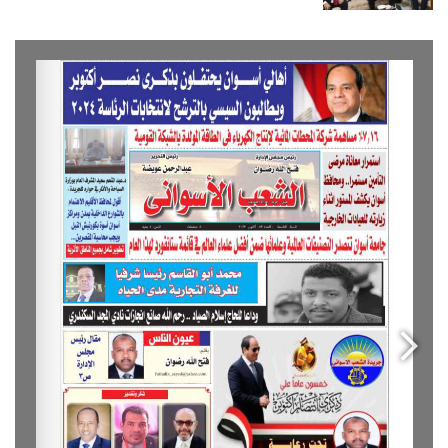
after others have let go!
A year from now you may wish you had started
today.
The question isn’t who is going to let me; it’s who is
going to stop me.
Success is the sum of small efforts, repeated day-in
and day-out.
I find that the harder I work, the more luck I seem to
have.
If people did not do silly things, nothing intelligent
would ever get done.
Before anything else, preparation is the key to
success.
Don’t ever play yourself. Put it this way, it took me
twenty five years to get these plants, twenty five years