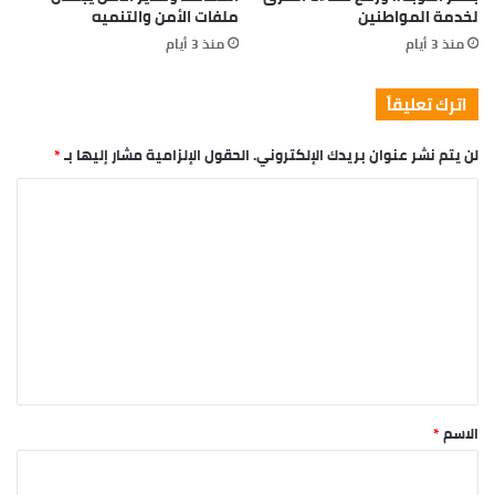
chlorine, use salt water, the healing, salt water is the
healing. Look at the sunset, life is amazing, life is
beautiful, life is what you make it. Egg whites, turkey
sausage, wheat toast, water. Of course they don’t want
us to eat our breakfast, so we are going to enjoy our
breakfast.
Major key, don’t fall for the trap, stay focused. It’s the
ones closest to you that want to see you fail. Another
one. It’s important to use cocoa butter. It’s the key to
more success, why not live smooth? Why live rough? The
key to success is to keep your head above the water,
never give up. Watch your back, but more importantly
when you get out the shower, dry your back, it’s a cold
world out there.