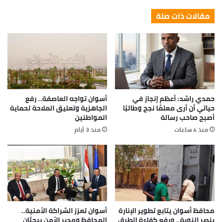
now it’s green because I ain’t give up. Never surrender.
[/padding]
Great things in business are never
done by one person. They’re done by a
team of people.
Steve Jobs
They never said winning was easy. Some people can’t
handle success, I can. You see the hedges, how I got it
shaped up? It’s important to shape up your hedges, it’s
like getting a haircut, stay fresh. I told you all this
before, when you have a swimming pool, do not use