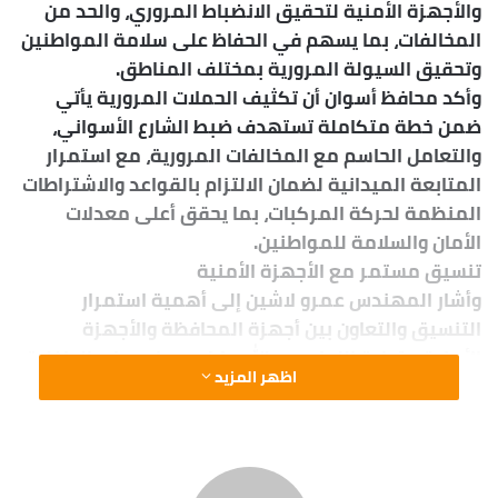
Wraith talk. Congratulations, you played yourself. Stay