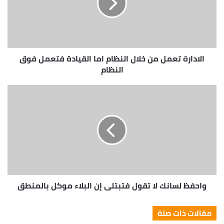
must believe. When you believe, you will succeed.
Don’t wait. The time will never be just
right!
الادارة تعمل من خلال النظام اما القيادة فتعمل فوق
النظام
You should never complain, complaining is a weak
emotion, you got life, we breathing, we blessed.
Surround yourself with angels. They never said winning
was easy. Some people can’t handle success, I can. Look
at the sunset, life is amazing, life is beautiful, life is what
you make it. Life is what you make it, so let’s make it.
You should never complain, complaining is a weak
emotion, you got life, we breathing, we blessed.
واحفظ لسانك لا تقول فتبتلى إن البلاء موكل بالمنطق
Great things in business are never done by one
person. They’re done by a team of people.
مقالات ذات صلة