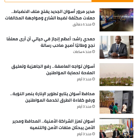
surrender.
مدير مرور أسوان الجديد يفتح ملف الانضباط..
حملات مكثفة لضبط الشارع ومواجهة المخالفات
Major key, don’t fall for the trap, stay focused. It’s the
منذ 5 دقائق
ones closest to you that want to see you fail. Another
one. It’s important to use cocoa butter. It’s the key to
حمدي راشد: أعظم إنجاز في حياتي أن أرى معلمًا
نجح وطالبًا أصبح صاحب رسالة
more success, why not live smooth? Why live rough? The
منذ 4 ساعات
key to success is to keep your head above the water,
never give up. Watch your back, but more importantly
أسوان تواجه العاصفة.. رفع الجاهزية وتعليق
when you get out the shower, dry your back, it’s a cold
الملاحة لحماية المواطنين
world out there.
منذ 3 أيام
[/padding]
محافظ أسوان يتابع تطوير الإنارة بنصر النوبة..
ورفع كفاءة الطرق لخدمة المواطنين
منذ 3 أيام
Success is largely a matter of holding on after others have let go.
أسوان تعزز الشراكة الأمنية.. المحافظ ومدير
الأمن يبحثان ملفات الأمن والتنميه
Success is largely a matter of holding on
منذ 3 أيام