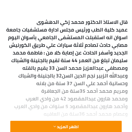
قال الاستاذ الدكتور محمد زكي الدهشوى
عميد كلية الطب ورئيس مجلس ادارة مستشفيات جامعة
اسوان انه استقبلت المستشفى الجامعي بأسوان اليوم
مصابي حادث تصادم ثلاثة سيارات علي طريق الكورنيش
الجديد وأسفر الحادث عن إصابة كلا من : فاطمة محمد
سليمان تبلغ من العمر 44 سنة تقيم بالجنينة والشباك
ومصطفي عبدالعزيز محمد السن 33 يقيم بالقته
وعبدالله الزبير نجم الدين السن32 بالجنينة والشباك
وحسانية أحمد علي السن 37 سنة من بلانه
ومريم محمد أحمد 35سنة من الجعافرة
ومحمد هارون عبدالمقصود 42 من وادي العرب
وأحمد هارون عبدالمقصود 5 سنوات من وادي العرب
وعصام محمد أحمد 36سنة من العافيه
وغالية مصطفي 54 سنة
اظهر المزيد
وخالد صالح عبده 38 سنه