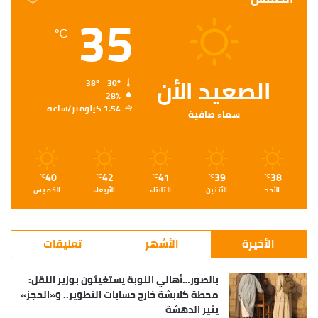
35
℃
الصعيد الأن
38º - 30º
28%
1.54 كيلومتر/ساعة
سماء صافية
40
42
41
39
38
℃
℃
℃
℃
℃
الأحد
الأثنين
الثلاثاء
الأربعاء
الخميس
الأخيرة
الأشهر
تعليقات
بالصور…أهالي النوبة يستغيثون بوزير النقل:
محطة كلابشة خارج حسابات التطوير.. و«الحجز»
يثير الدهشة