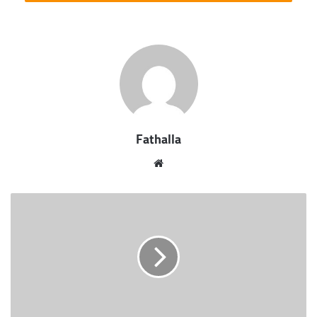
وعبدالستار ابو بكر حسانين 55سنة
ومنال محمد جمال 40 سنه
ورانيا منصور 40 سنه
وهدير جلال داود
ونتج عن الحادث وفاة كلا من :شيماء صالح 33سنة
الجعافرة التي لفظت أنفاسها الأخيرة بالافاءقة
بالمستشفي الجامعي
Fathalla
ووفاة مصطفي حمدي محمد سر الختم وشهرته امام
وشخص مجهول الهوية .
موقع
الويب
واضاف الدكتور أشرف معبد المدير التنفيذي
لمستشفيات جامعة اسوان نتج عن الحادث اصابة 13
شخص في حادث تصادم 3 سيارات امام قرية يهريف
شمال اسوان بالكورنيش الجديد وقدمت لهم كافة أوجه
الرعاية الطبية داخل المستشفى الجامعي بأسوان.