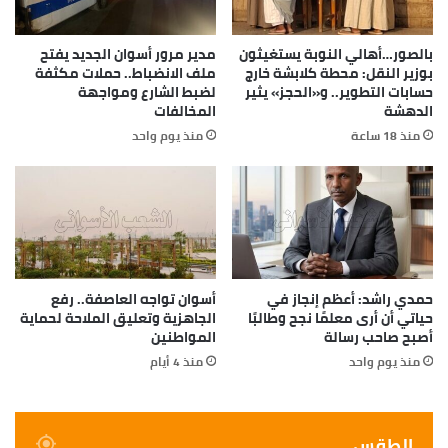
بالصور…أهالي النوبة يستغيثون
مدير مرور أسوان الجديد يفتح
بوزير النقل: محطة كلابشة خارج
ملف الانضباط.. حملات مكثفة
حسابات التطوير.. و«الحجز» يثير
لضبط الشارع ومواجهة
الدهشة
المخالفات
منذ 18 ساعة
منذ يوم واحد
حمدي راشد: أعظم إنجاز في
أسوان تواجه العاصفة.. رفع
حياتي أن أرى معلمًا نجح وطالبًا
الجاهزية وتعليق الملاحة لحماية
أصبح صاحب رسالة
المواطنين
منذ يوم واحد
منذ 4 أيام
الطقس