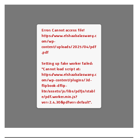
Error: Cannot access file!
https://www.elshaabalaswany.c
om/wp-
content/uploads/2025/04/pdf
.pdf
Setting up fake worker failed:
"Cannot load script at:
https://www.elshaabalaswany.c
om/wp-content/plugins/3d-
flipbook-dflip-
lite/assets/js/libs/pdfjs/stabl
e/pdf.worker.min.js?
ver=2.4.30&pdfver=default".