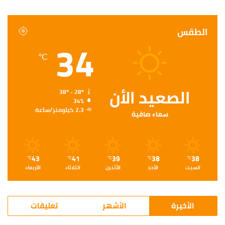
الطقس
34
℃
الصعيد الأن
38º - 28º
34%
2.3 كيلومتر/ساعة
سماء صافية
43
41
39
38
38
℃
℃
℃
℃
℃
السبت
الأحد
الأثنين
الثلاثاء
الأربعاء
الأخيرة
الأشهر
تعليقات