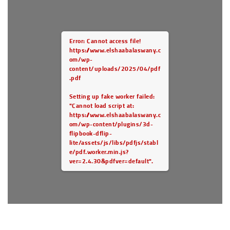
Error: Cannot access file!
https://www.elshaabalaswany.c
om/wp-
content/uploads/2025/04/pdf
.pdf
Setting up fake worker failed:
"Cannot load script at:
https://www.elshaabalaswany.c
om/wp-content/plugins/3d-
flipbook-dflip-
lite/assets/js/libs/pdfjs/stabl
e/pdf.worker.min.js?
ver=2.4.30&pdfver=default".