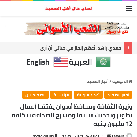
القائمة
حمدي راشد: أعظم إنجاز في حياتي أن أرى معلمًا نجح وطالبًا أصبح صاحب رسالة
العربية
English
الرئيسية
/
أخبار الصعيد
أخبار الصعيد
أعداد البوابة
الرئيسية
الصعيد الان
وزيرة الثقافة ومحافظ أسوان يفتتحا أعمال
تطوير وتحديث سينما ومسرح الصداقة بتكلفة
12 مليون جنيه
أرسل
Fathalla
يونيو 24, 2021
17
دقيقة واحدة