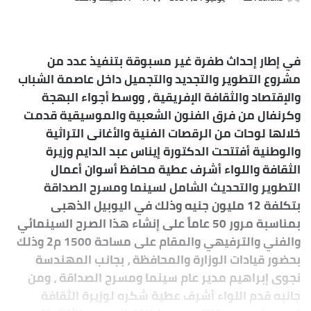
بريدا
إلكترونيا
في إطار إحداث طفرة غير مسبوقة بتنفيذ عدد من
مشروع التطوير والتجديد والتجميل داخل عاصمة الشباب
والإقتصاد والثقافة الإفريقية ، ووسط أجواء البهجة
وكرنفال من فرق الفنون الشعبية والموسيقية قدمت
خلالها لوحات من الرقصات الفنية والأغانى التراثية
والوطنية أفتتحت الدكتورة إيناس عبد الدايم وزيرة
الثقافة واللواء أشرف عطية محافظ أسوان أعمال
التطوير والتحديث الشامل لسينما ومسرح الصداقة
بتكلفة 12 مليون جنيه وذلك في اليوبيل الذهبى
بمناسبة مرور 50 عاماً على إنشاء هذا الصرح السينمائي
والفني والترفيهي والمقام على مساحة 1500 م2 وذلك
بحضور قيادات الوزارة والمحافظة ، بجانب المهندسة
نجوى إبراهيم مدير عام سينما ومسرح الصداقة ، ومن
جانبه قدم اللواء أشرف عطية شكره لوزيرة الثقافة