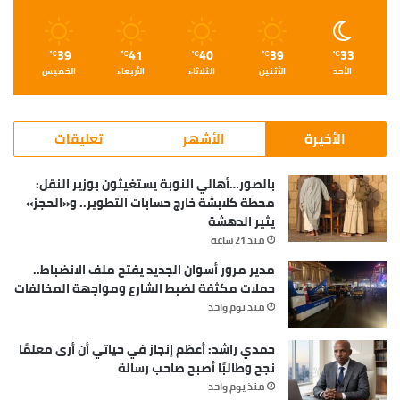
39
41
40
39
33
℃
℃
℃
℃
℃
الأحد
الأثنين
الثلاثاء
الأربعاء
الخميس
الأخيرة
الأشهر
تعليقات
بالصور…أهالي النوبة يستغيثون بوزير النقل:
محطة كلابشة خارج حسابات التطوير.. و«الحجز»
يثير الدهشة
منذ 21 ساعة
مدير مرور أسوان الجديد يفتح ملف الانضباط..
حملات مكثفة لضبط الشارع ومواجهة المخالفات
منذ يوم واحد
حمدي راشد: أعظم إنجاز في حياتي أن أرى معلمًا
نجح وطالبًا أصبح صاحب رسالة
منذ يوم واحد