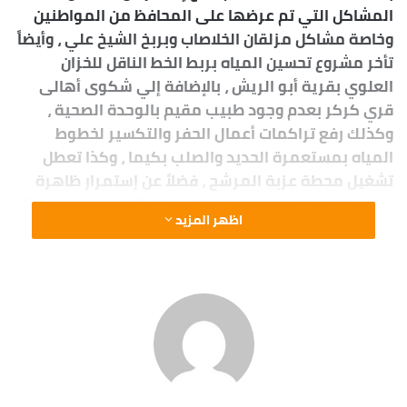
المشاكل التي تم عرضها على المحافظ من المواطنين
وخاصة مشاكل مزلقان الخلاصاب وبربخ الشيخ علي ، وأيضاً
تأخر مشروع تحسين المياه بربط الخط الناقل للخزان
العلوي بقرية أبو الريش ، بالإضافة إلي شكوى أهالى
قري كركر بعدم وجود طبيب مقيم بالوحدة الصحية ،
وكذلك رفع تراكمات أعمال الحفر والتكسير لخطوط
المياه بمستعمرة الحديد والصلب بكيما ، وكذا تعطل
تشغيل محطة عزبة المرشح ، فضلاً عن إستمرار ظاهرة
سرقة البلوعات ، وتسرب المياه بخزان المحمودية وتعطل
اظهر المزيد
بعض الإشارات المرورية ، وعقب عرض هذه المشاكل شدد
اللواء أشرف عطية على ضرورة إلتزام جميع القطاعات
بتنفيذ التكليفات التي صدرت لهم طبقاً للتوقيتات
الزمنية لإحتواء وإنهاء هذه المشاكل ، مع تشكيل لجنة
متخصصة من كلية الهندسة للتأكد من توافر المواصفات
الفنية في مشروع الخط الناقل لمياه الشرب من محطة
جبل شيشة إلي الخزان العلوى الجديد لقرية أبو الريش ،
علاوة على إحالة واقعة قيام أحد المقاولين بقطع كابل