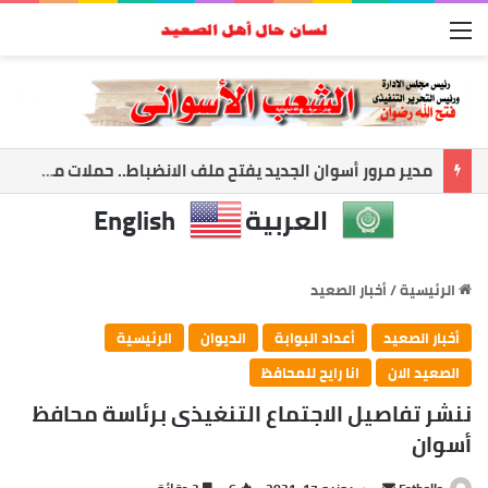
القائمة
حمدي راشد: أعظم إنجاز في حياتي أن أرى معلمًا نجح وطالبًا أصبح صاحب رسالة
العربية
English
الرئيسية
/
أخبار الصعيد
أخبار الصعيد
أعداد البوابة
الديوان
الرئيسية
الصعيد الان
انا رايح للمحافظ
ننشر تفاصيل الاجتماع التنغيذى برئاسة محافظ
أسوان
أرسل