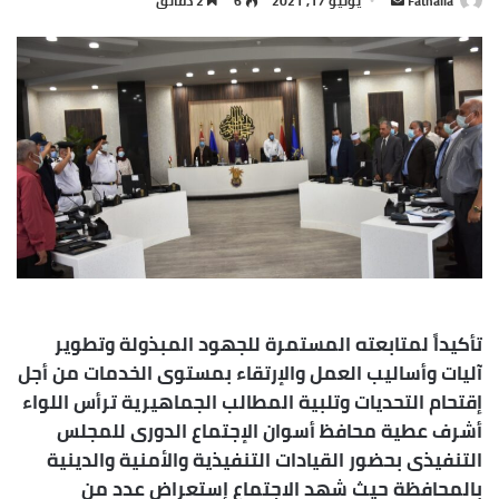
Fathalla
يونيو 17, 2021
6
2 دقائق
بريدا
إلكترونيا
تأكيداً لمتابعته المستمرة للجهود المبذولة وتطوير
آليات وأساليب العمل والإرتقاء بمستوى الخدمات من أجل
إقتحام التحديات وتلبية المطالب الجماهيرية ترأس اللواء
أشرف عطية محافظ أسوان الإجتماع الدورى للمجلس
التنفيذى بحضور القيادات التنفيذية والأمنية والدينية
بالمحافظة حيث شهد الاجتماع إستعراض عدد من