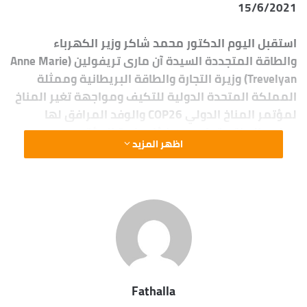
15/6/2021
استقبل اليوم الدكتور محمد شاكر وزير الكهرباء
والطاقة المتجددة السيدة آن مارى تريفولين (Anne Marie
Trevelyan) وزيرة التجارة والطاقة البريطانية وممثلة
المملكة المتحدة الدولية للتكيف ومواجهة تغير المناخ
لمؤتمر المناخ الدولي COP26 والوفد المرافق لها
بحضور الدكتورة ياسمين فؤاد وزيرة البيئة
اظهر المزيد
وتعد أول زيارة للوزيرة البريطانية في هذا المنصب
لمناقشة تحضيرات مؤتمر المناخ القادم COP26 في
نوفمبر القادم، نظراً لمسئوليتها عن الجزء الخاص
بالتكيف والسبل الممكنة لبريطانيا لدعم مصر في زيادة
طموحاتها المناخية
وبحث سبل دعم وتعزيز التعاون بين قطاع الكهرباء
والطاقة وبريطانيا .
Fathalla