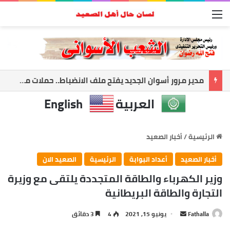
القائمة
حمدي راشد: أعظم إنجاز في حياتي أن أرى معلمًا نجح وطالبًا أصبح صاحب رسالة
العربية
English
الرئيسية
/
أخبار الصعيد
أخبار الصعيد
أعداد البوابة
الرئيسية
الصعيد الان
وزير الكهرباء والطاقة المتجددة يلتقى مع وزيرة
التجارة والطاقة البريطانية
أرسل
Fathalla
يونيو 15, 2021
4
3 دقائق
بريدا