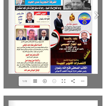
cop26 القادم ، كما ان زيارتها ستسهل على مصر عرض
قصص نجاحها في مجال الطاقة المتجددة والتى من
المهم مشاركتها مع الدول الأعضاء للتعرف على الخطط
المستقبلية والتحديات خاصة فى ظل رغبة مصر فى
الحصول على استضافة المؤتمر القادم cop27
كما أوضحت وزيرة البيئة ان الوزارة بالتعاون مع وزارة
الكهرباء قامت بإصدار تعريفة تحويل المخلفات إلى طاقة
وذلك تشجيعا للاستثمار فى هذا المجال وهى أحدى سبل
التخلص من مشكلة المخلفات فى مصر وإنتاج الكهرباء.
1/8