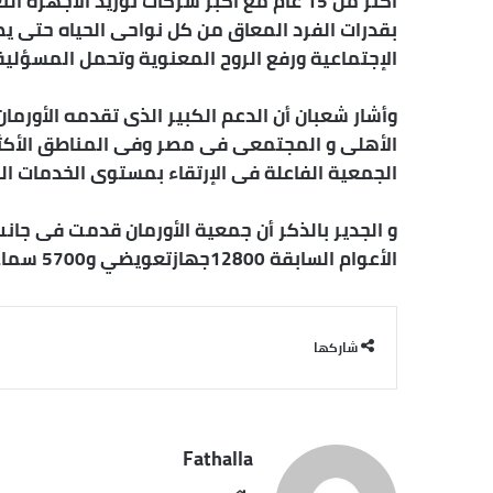
أكثر من 15 عام مع أكبر شركات توريد الاجه
بقدرات الفرد المعاق من كل نواحى الحياه حتى يص
الإجتماعية ورفع الروح المعنوية وتحمل المسؤلية د
وأشار شعبان أن الدعم الكبير الذى تقدمه الأورم
الأهلى و المجتمعى فى مصر وفى المناطق الأكث
الجمعية الفاعلة فى الإرتقاء بمستوى الخدمات 
و الجدير بالذكر أن جمعية الأورمان قدمت فى جان
الأعوام السابقة 12800جهازتعويضي و5700 سماعه طبية بتكلفة تترواح 34مليون جنيه.
شاركها
Fathalla