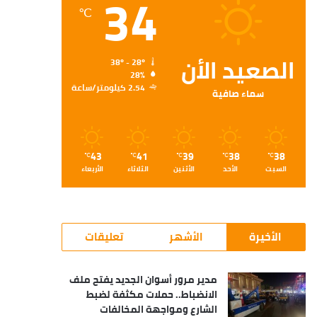
34
℃
الصعيد الأن
38º - 28º
28%
2.54 كيلومتر/ساعة
سماء صافية
43
41
39
38
38
℃
℃
℃
℃
℃
السبت
الأحد
الأثنين
الثلاثاء
الأربعاء
الأخيرة
الأشهر
تعليقات
مدير مرور أسوان الجديد يفتح ملف
الانضباط.. حملات مكثفة لضبط
الشارع ومواجهة المخالفات