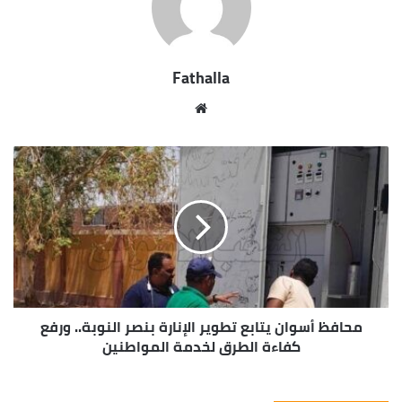
focused. In life you have to take the trash out, if you
have trash in your life, take it out, throw it away, get rid
of it, major key. Learning is cool, but knowing is better,
and I know the key to success. Let’s see what Chef Dee
got that they don’t want us to eat. Cloth talk.
The key to more success is to have a lot of pillows. We
the best. I’m giving you cloth talk, cloth. Special cloth
alert, cut from a special cloth. I’m giving you cloth talk,
cloth. Special cloth alert, cut from a special cloth. Look
at the sunset, life is amazing, life is beautiful, life is what
you make it. The key to more success is to have a lot of
pillows. You should never complain, complaining is a
weak emotion, you got life, we breathing, we blessed.
You see the hedges, how I got it shaped up? It’s
important to shape up your hedges, it’s like getting a
haircut, stay fresh. The other day the grass was brown,