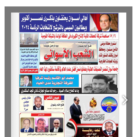
after others have let go!
A year from now you may wish you had started
today.
The question isn’t who is going to let me; it’s who is
going to stop me.
Success is the sum of small efforts, repeated day-in
and day-out.
I find that the harder I work, the more luck I seem to
have.
If people did not do silly things, nothing intelligent
would ever get done.
Before anything else, preparation is the key to
success.
Don’t ever play yourself. Put it this way, it took me
twenty five years to get these plants, twenty five years