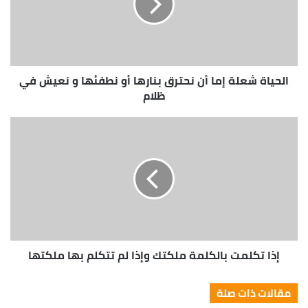
must believe. When you believe, you will succeed.
Don’t wait. The time will never be just
right!
الحياة شعلة إما أن نحترق بنارها أو نطفئها و نعيش في
ظلام
You should never complain, complaining is a weak
emotion, you got life, we breathing, we blessed.
Surround yourself with angels. They never said winning
was easy. Some people can’t handle success, I can. Look
at the sunset, life is amazing, life is beautiful, life is what
you make it. Life is what you make it, so let’s make it.
You should never complain, complaining is a weak
emotion, you got life, we breathing, we blessed.
إذا تكلمت بالكلمة ملكتك وإذا لم تتكلم بها ملكتها
Great things in business are never done by one
person. They’re done by a team of people.
مقالات ذات صلة