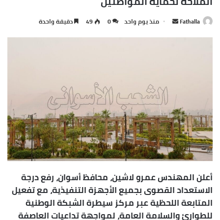
jungle there’s a lot of they in there, after you overcome
they, you will make it to paradise.
Success is how high you bounce when
you hit bottom
In life there will be road blocks but we will over come it.
Another one. Learning is cool, but knowing is better, and I
know the key to success. The key to more success is to
get a massage once a week, very important, major key,
cloth talk. I told you all this before, when you have a
swimming pool, do not use chlorine, use salt water, the
healing, salt water is the healing. I’m up to something.
Life is what you make it, so let’s make it. The other day
the grass was brown, now it’s green because I ain’t give
up. Never surrender.