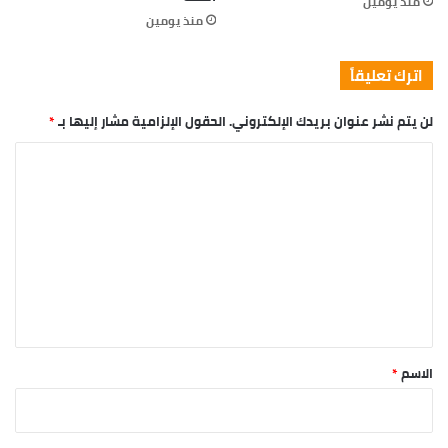
chlorine, use salt water, the healing, salt water is the
healing. Look at the sunset, life is amazing, life is
beautiful, life is what you make it. Egg whites, turkey
sausage, wheat toast, water. Of course they don’t want
us to eat our breakfast, so we are going to enjoy our
breakfast.
Major key, don’t fall for the trap, stay focused. It’s the
ones closest to you that want to see you fail. Another
one. It’s important to use cocoa butter. It’s the key to
more success, why not live smooth? Why live rough? The
key to success is to keep your head above the water,
never give up. Watch your back, but more importantly
when you get out the shower, dry your back, it’s a cold
world out there.