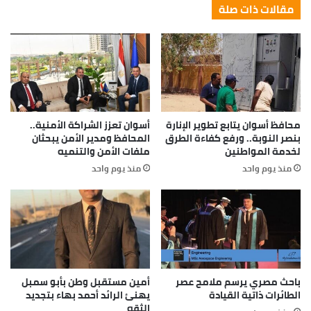
now it’s green because I ain’t give up. Never surrender.
[/padding]
Great things in business are never
done by one person. They’re done by a
team of people.
Steve Jobs
They never said winning was easy. Some people can’t
handle success, I can. You see the hedges, how I got it
shaped up? It’s important to shape up your hedges, it’s
like getting a haircut, stay fresh. I told you all this
before, when you have a swimming pool, do not use