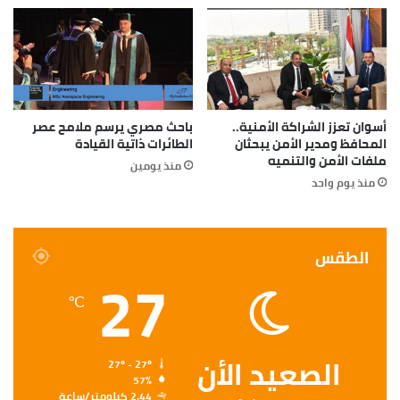
أسوان تعزز الشراكة الأمنية..
باحث مصري يرسم ملامح عصر
المحافظ ومدير الأمن يبحثان
الطائرات ذاتية القيادة
ملفات الأمن والتنميه
منذ يومين
منذ يوم واحد
الطقس
27
℃
الصعيد الأن
27º - 27º
57%
2.44 كيلومتر/ساعة