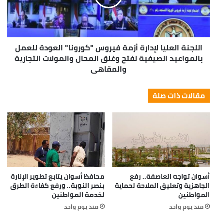
إنشاء 17 مدرسة جديدة بنسبة تنفيذ 20 % ، فيما جارى
تنفيذ أعمال الصيانة الشاملة لـ 19 مدرسة بنسبة تنفيذ
35 % ، بينما قام جهاز التعمير بطرح وإسناد 21 مبني
خدمى ، علاوة علي إنشاء 8 مراكز للشباب بمركزي إدفو
اللجنة العليا لإدارة أزمة فيروس "كورونا" العودة للعمل
وكوم أمبو ، وكذا 9 نقاط إسعاف و 3 مكاتب تموين و 2
بالمواعيد الصيفية لفتح وغلق المحال والمولات التجارية
وحدات بيطرية و 5 مشروعات كهرباء و 20 كوبرى أعلي
والمقاهي
الترع ، فضلاً عن قيام هيئة البريد المصرى بتحديث
وتحسين بيئة لـ 43 مكتب بريد .
مقالات ذات صلة
أسوان تواجه العاصفة.. رفع
محافظ أسوان يتابع تطوير الإنارة
الجاهزية وتعليق الملاحة لحماية
بنصر النوبة.. ورفع كفاءة الطرق
المواطنين
لخدمة المواطنين
منذ يوم واحد
منذ يوم واحد