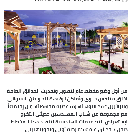
Fathalla
مايو 26, 2021
9
دقيقة واحدة
بريدا
إلكترونيا
من أجل وضع مخطط عام لتطوير وتحديث الحدائق العامة
لخلق متنفس حيوى وأماكن ترفيهة للمواطن الأسوانى
والزائرين عقد اللواء أشرف عطية محافظ أسوان إجتماعاً
مع مجموعة من شباب المهندسين حديثى التخرج
لإستعراض التصميمات الهندسية لتنفيذ هذا المخطط
داخل 7 حدائق عامة كمرحلة أولي وتحويلها إلى