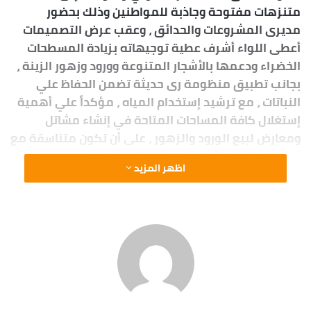
متنزهات مفتوحة وجاذبة للمواطنين وذلك بحضور
مديرى المشروعات والحدائق ، وعقب عرض التصميمات
أعطى اللواء أشرف عطية توجيهاته بزيادة المسطحات
الخضراء ودعمها بالأشجار المتنوعة وورود وزهور الزينة ،
بجانب تطبيق منظومة رى حديثة تضمن الحفاظ علي
النباتات ، مع ترشيد إستخدام المياه ، مؤكداً علي أهمية
إستغلال كافة المساحات المتاحة في إنشاء مشاتل
ومعارض لبيع الورود والزهور ، على أن تكون متناسقة مع
الطابع والتراث الأسواني ، بالإضافة إلى تخصيص مساحة
اظهر المزيد
بإحدى هذه المتنزهات لإقامة سينما السيارات لتكون
ضمن مكوناتها التي تشمل مسطحات خضراء ومشايات
ونوافير وإضاءة وبرجولات ومقاعد حرة بمظلات وألعاب
أطفال ودورات مياه عمومية ، فضلاً عن كرافانات لتوفير
المشروبات والوجبات الجاهزة .. وكشف محافظ أسوان
بأنه فور إعتماد هذا المخطط العام لتطوير الحدائق
والمتنزهات سيتم توفير الإعتمادات المالية للبدء في
هذا المشروع على مراحل ليضم كافة حدائق المدينة