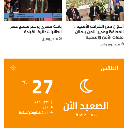
أسوان تعزز الشراكة الأمنية..
باحث مصري يرسم ملامح عصر
المحافظ ومدير الأمن يبحثان
الطائرات ذاتية القيادة
ملفات الأمن والتنميه
منذ يومين
منذ يوم واحد
الطقس
27
℃
الصعيد الأن
27º - 27º
57%
2.44 كيلومتر/ساعة
سماء صافية