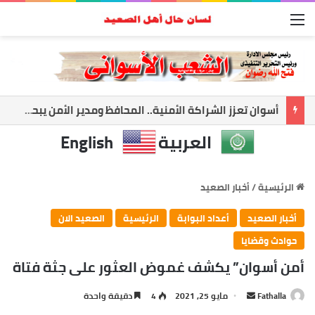
القائمة
أسوان تعزز الشراكة الأمنية.. المحافظ ومدير الأمن يبحثان ملفات الأمن والتنميه
العربية
English
الرئيسية
/
أخبار الصعيد
أخبار الصعيد
أعداد البوابة
الرئيسية
الصعيد الان
حوادث وقضايا
أمن أسوان” يكشف غموض العثور على جثة فتاة
أرسل
Fathalla
مايو 25, 2021
4
دقيقة واحدة
بريدا