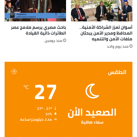
أسوان تعزز الشراكة الأمنية..
باحث مصري يرسم ملامح عصر
المحافظ ومدير الأمن يبحثان
الطائرات ذاتية القيادة
ملفات الأمن والتنميه
منذ يومين
منذ يوم واحد
الطقس
27
℃
الصعيد الأن
27º - 27º
57%
2.44 كيلومتر/ساعة
سماء صافية