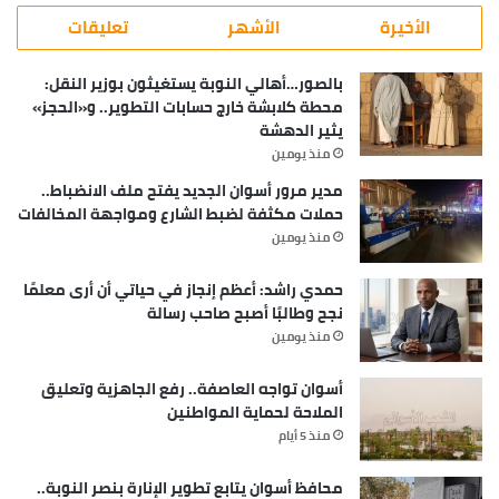
الأخيرة
الأشهر
تعليقات
بالصور…أهالي النوبة يستغيثون بوزير النقل:
محطة كلابشة خارج حسابات التطوير.. و«الحجز»
يثير الدهشة
منذ يومين
مدير مرور أسوان الجديد يفتح ملف الانضباط..
حملات مكثفة لضبط الشارع ومواجهة المخالفات
منذ يومين
حمدي راشد: أعظم إنجاز في حياتي أن أرى معلمًا
نجح وطالبًا أصبح صاحب رسالة
منذ يومين
أسوان تواجه العاصفة.. رفع الجاهزية وتعليق
الملاحة لحماية المواطنين
منذ 5 أيام
محافظ أسوان يتابع تطوير الإنارة بنصر النوبة..