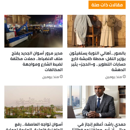
مقالات ذات صلة
بالصور…أهالي النوبة يستغيثون
مدير مرور أسوان الجديد يفتح
بوزير النقل: محطة كلابشة خارج
ملف الانضباط.. حملات مكثفة
حسابات التطوير.. و«الحجز» يثير
لضبط الشارع ومواجهة
الدهشة
المخالفات
منذ يومين
منذ يومين
حمدي راشد: أعظم إنجاز في
أسوان تواجه العاصفة.. رفع
حياتي أن أرى معلمًا نجح وطالبًا
الجاهزية وتعليق الملاحة لحماية