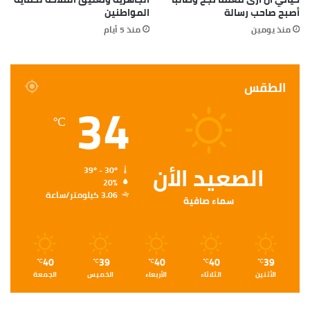
أصبح صاحب رسالة
المواطنين
منذ يومين
منذ 5 أيام
الطقس
34
℃
الصعيد الأن
39º - 30º
20%
3.06 كيلومتر/ساعة
سماء صافية
40
39
40
40
39
℃
℃
℃
℃
℃
الأثنين
الثلاثاء
الأربعاء
الخميس
الجمعة