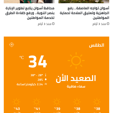
أسوان تواجه العاصفة.. رفع
محافظ أسوان يتابع تطوير الإنارة
الجاهزية وتعليق الملاحة لحماية
بنصر النوبة.. ورفع كفاءة الطرق
المواطنين
لخدمة المواطنين
منذ 3 أيام
منذ 3 أيام
الطقس
34
℃
الصعيد الأن
38º - 28º
28%
2.54 كيلومتر/ساعة
سماء صافية
43
41
39
38
38
℃
℃
℃
℃
℃
السبت
الأحد
الأثنين
الثلاثاء
الأربعاء