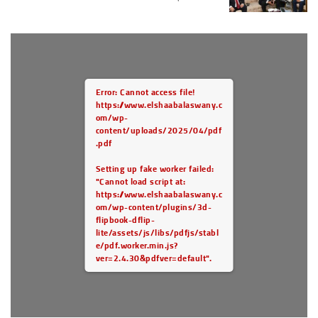
Error: Cannot access file!
https://www.elshaabalaswany.c
om/wp-
content/uploads/2025/04/pdf
.pdf
Setting up fake worker failed:
"Cannot load script at:
https://www.elshaabalaswany.c
om/wp-content/plugins/3d-
flipbook-dflip-
lite/assets/js/libs/pdfjs/stabl
e/pdf.worker.min.js?
ver=2.4.30&pdfver=default".