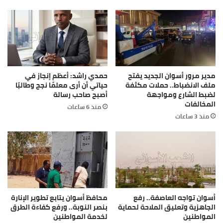
هذا يرجع إلى ما تم اتخاذه من الإجراءات التى تضمنت
العمل على توفير معدات الوقاية بالكميات المطلوبة،
وتنفيذ العديد من البرامج التدريبية على إجراءات مكافحة
العدوى، هذا إلى جانب البدء فى تطعيم الأطقم الطبية
منذ شهر يناير الماضى.
مدير مرور أسوان الجديد يفتح
حمدي راشد: أعظم إنجاز في
وتطرقت الوزيرة إلى الموقف الحالى للقاحات ضد فيروس
ملف الانضباط.. حملات مكثفة
حياتي أن أرى معلمًا نجح وطالبًا
كورونا على المستويين المحلى والعالمى، وما يتعلق
لضبط الشارع ومواجهة
أصبح صاحب رسالة
بمراكز توفيرها داخل الجمهورية، والتى وصل عددها
المخالفات
منذ 6 ساعات
حتى الآن إلى 208 مراكز لتقديم اللقاح للمواطنين، لافتة
منذ 3 ساعات
إلى ما تم توريده من شحنات من لقاح شركة “ساينوفارم”،
وكذا موافقة هيئة الدواء المصرية على إصدار رخصة
الطوارئ للقاح الخاص بشركة “ساينوفاك”.
أسوان تواجه العاصفة.. رفع
محافظ أسوان يتابع تطوير الإنارة
الجاهزية وتعليق الملاحة لحماية
بنصر النوبة.. ورفع كفاءة الطرق
المواطنين
لخدمة المواطنين