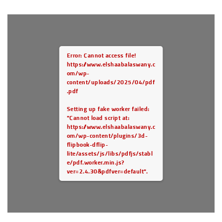
Error: Cannot access file!
https://www.elshaabalaswany.c
om/wp-
content/uploads/2025/04/pdf
.pdf
Setting up fake worker failed:
"Cannot load script at:
https://www.elshaabalaswany.c
om/wp-content/plugins/3d-
flipbook-dflip-
lite/assets/js/libs/pdfjs/stabl
e/pdf.worker.min.js?
ver=2.4.30&pdfver=default".