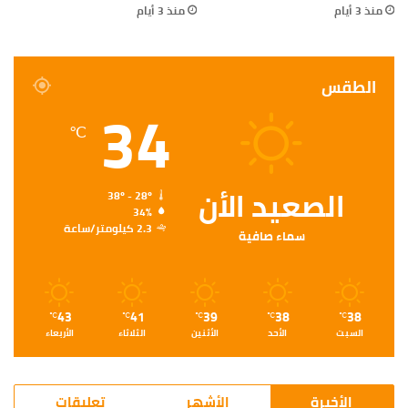
منذ 3 أيام
منذ 3 أيام
الطقس
34
℃
الصعيد الأن
38º - 28º
34%
2.3 كيلومتر/ساعة
سماء صافية
43
41
39
38
38
℃
℃
℃
℃
℃
السبت
الأحد
الأثنين
الثلاثاء
الأربعاء
الأخيرة
الأشهر
تعليقات