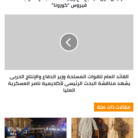
فيروس "كورونا"
وأشار د. أسامة طلعت رئيس قطاع الآثار الإسلامية
والقبطية واليهودية أن قبة السلطان قانصوه أبو سعيد
أنشئت عام904 هجرية /١٤٩٨ميلادية علي يد السلطان
المملوكى الجركسي قانصوة أبو سعيد فى نفس عام
تسلمه للسلطنة لتكون مدفنا له. ولكنها عرفت مؤخرا
“بقبة الغفير” لأنها كان تستخدم كسكن لحارس المنطقة
“الغفير” وسميت الترب التى تقع حولها بنفس الاسم
“ترب الغفير”.
القائد العام للقوات المسلحة وزير الدفاع والإنتاج الحربى
يشهد مناقشة البحث الرئيسى لأكاديمية ناصر العسكرية
جدير بالذكر أن جميع الأعمال تمت تحت إشراف الإدارة
العليا
العامة للقاهرة التاريخية وقطاع الآثار الإسلامية
والقبطية بوزارة السياحة والآثار، والجهاز التنفيذي لتجديد
مقالات ذات صلة
أحياء القاهرة الفاطمية بوزارة الإسكان.