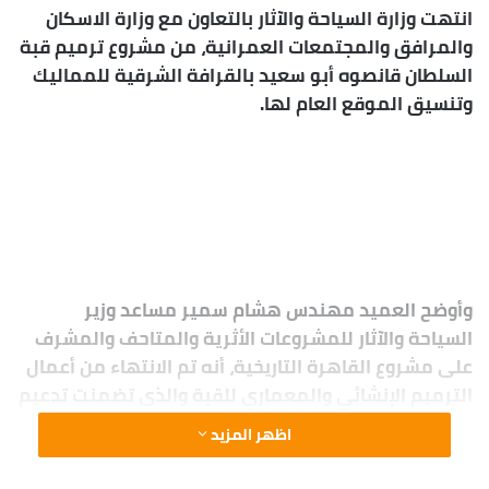
انتهت وزارة السياحة والآثار بالتعاون مع وزارة الاسكان
والمرافق والمجتمعات العمرانية، من مشروع ترميم قبة
السلطان قانصوه أبو سعيد بالقرافة الشرقية للمماليك
وتنسيق الموقع العام لها.
وأوضح العميد مهندس هشام سمير مساعد وزير
السياحة والآثار للمشروعات الأثرية والمتاحف والمشرف
على مشروع القاهرة التاريخية، أنه تم الانتهاء من أعمال
الترميم الإنشائي والمعماري للقبة والذى تضمنت تدعيم
الحوائط والأساسات، وأعمال تنظيف وترميم واجهات
اظهر المزيد
القبة الأربعة ومنطقة انتقال خوذة القبة وهلالها
النحاسي، وتركيب الشبابيك الجصية المعشقة بالزجاج