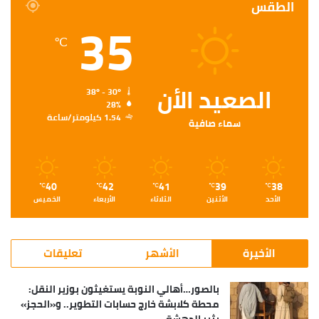
الطقس
35
℃
الصعيد الأن
38º - 30º
28%
1.54 كيلومتر/ساعة
سماء صافية
40
42
41
39
38
℃
℃
℃
℃
℃
الأحد
الأثنين
الثلاثاء
الأربعاء
الخميس
الأخيرة
الأشهر
تعليقات
بالصور…أهالي النوبة يستغيثون بوزير النقل:
محطة كلابشة خارج حسابات التطوير.. و«الحجز»
يثير الدهشة