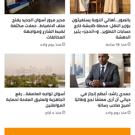
بالصور…أهالي النوبة يستغيثون
مدير مرور أسوان الجديد يفتح
بوزير النقل: محطة كلابشة خارج
ملف الانضباط.. حملات مكثفة
حسابات التطوير.. و«الحجز» يثير
لضبط الشارع ومواجهة
الدهشة
المخالفات
منذ 18 ساعة
منذ يوم واحد
حمدي راشد: أعظم إنجاز في
أسوان تواجه العاصفة.. رفع
حياتي أن أرى معلمًا نجح وطالبًا
الجاهزية وتعليق الملاحة لحماية
أصبح صاحب رسالة
المواطنين
منذ يوم واحد
منذ 4 أيام