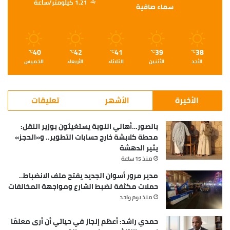
1.21 كيلومتر/ساعة
سماء صافية
40
42
41
39
38
℃
℃
℃
℃
℃
الأحد
الأثنين
الثلاثاء
الأربعاء
الخميس
الأخيرة
الأشهر
تعليقات
بالصور…أهالي النوبة يستغيثون بوزير النقل:
محطة كلابشة خارج حسابات التطوير.. و«الحجز»
يثير الدهشة
منذ 15 ساعة
مدير مرور أسوان الجديد يفتح ملف الانضباط..
حملات مكثفة لضبط الشارع ومواجهة المخالفات
منذ يوم واحد
حمدي راشد: أعظم إنجاز في حياتي أن أرى معلمًا