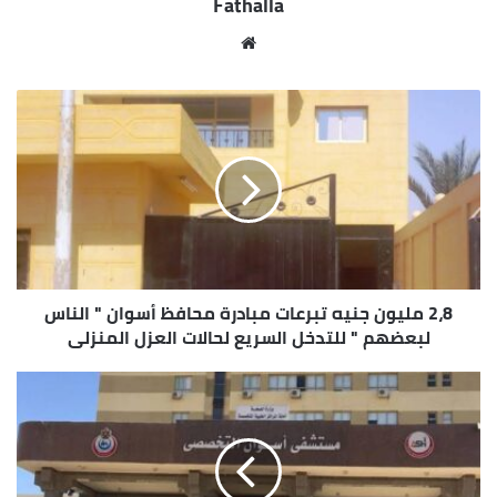
Fathalla
2016 ، وهو الذى حقق الكثير من العوائد لحوالي 25 ألف
صياد ، ومن جانبه أكد الدكتور صلاح الدين مصيلحى على
موقع
تنفيذ حزمة القرارات و الإجراءات الأخيرة بكل شدة وحزم
الويب
من خلال المتابعة والتفتيش المستمر لنقاط السروح
والمسطح المائى ، وهو الذى سيساهم فى تحقيق
التوازن المطلوب وخفض أسعار جميع أنواع الأسماك فى
الأسواق المحلية .
2،8 مليون جنيه تبرعات مبادرة محافظ أسوان " الناس
لبعضهم " للتدخل السريع لحالات العزل المنزلى