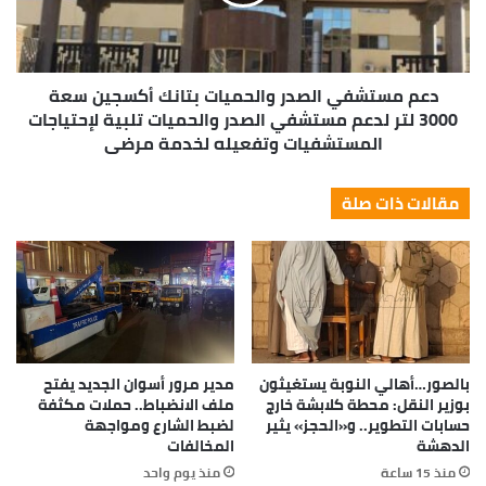
دعم مستشفي الصدر والحميات بتانك أكسجين سعة
3000 لتر لدعم مستشفي الصدر والحميات تلبية لإحتياجات
المستشفيات وتفعيله لخدمة مرضى
مقالات ذات صلة
بالصور…أهالي النوبة يستغيثون
مدير مرور أسوان الجديد يفتح
بوزير النقل: محطة كلابشة خارج
ملف الانضباط.. حملات مكثفة
حسابات التطوير.. و«الحجز» يثير
لضبط الشارع ومواجهة
الدهشة
المخالفات
منذ 15 ساعة
منذ يوم واحد