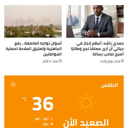
حمدي راشد: أعظم إنجاز في
أسوان تواجه العاصفة.. رفع
حياتي أن أرى معلمًا نجح وطالبًا
الجاهزية وتعليق الملاحة لحماية
أصبح صاحب رسالة
المواطنين
منذ يوم واحد
منذ 4 أيام
الطقس
36
℃
الصعيد الأن
38º - 30º
28%