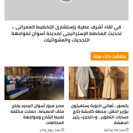
في لقاء أشرف عطية بإستشارى التخطيط العمرانى ..
تحديث المخطط الإستراتيجى لمدينة أسوان لمواجهة
التحديات والعشوائيات
مقالات ذات صلة
بالصور…أهالي النوبة يستغيثون
مدير مرور أسوان الجديد يفتح
بوزير النقل: محطة كلابشة خارج
ملف الانضباط.. حملات مكثفة
حسابات التطوير.. و«الحجز» يثير
لضبط الشارع ومواجهة
الدهشة
المخالفات
منذ 18 ساعة
منذ يوم واحد