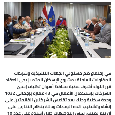
إلكترونيا
في إجتماع ضم مسئولي الجهات التنفيذية وشركات
المقاولات العاملة بمشروع الإسكان المتميز بحى العقاد
قرر اللواء أشرف عطية محافظ أسوان تكليف إحدى
الشركات بإستكمال الأعمال في 43 عمارة بإجمالى 1032
وحدة سكنية وذلك بعد تقاعس الشركتين القائمتين على
إنشاء وتشطيب هذه الوحدات وذلك بنظام التخارج ، على
أن يتم تطبيق نفس التوجيهات خلال أسبوع على عدد 10