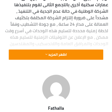
عمارات سكنية أخرى بالتجمع الثانى تقوم بتنفيذها
الشركة الوطنية في حالة عدم الجدية في التنفيذ ،
مشدداً على ضرورة إلتزام الشركة المكلفة بتكثيف
العمالة على مدار 24 ساعة ، مع جودة التشطيب وفقاً
لخطة زمنية محددة لتسليم هذه الوحدات في أسرع وقت
ممكن ، مع الإعلان عن التوقيتات الزمنية لتسليم هذه
الوحدات والمرافق العامة واللاندسكيب والمهندسين
المسئولين عن الإشراف الفني عليها ، وأعطى اللواء
اظهر المزيد
أشرف عطية تعليماته بوضع برنامج زمنى لتسليم 14
عمارة سكنية في التجمع الأول والتي تقوم بتنفيذها
المجموعة الوطنية للإستثمارات التابعة لهيئة الأوقاف
المصرية ، مع تلافى جميع الملاحظات التي أبداها
الحاجزين أثناء تسليمهم للوحدات السكنية ، موجهاً
الجهات القائمة على توصيل المرافق العامة من مياه
الشرب والصرف الصحى والكهرباء والغاز الطبيعى
والإتصالات بالإسراع في إنهاء جميع الشبكات قبل البدء
Fathalla
في أعمال الرصف واللاندسكيب وهو الذى يتواكب مع