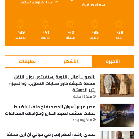
1.62 كيلومتر/ساعة
سماء صافية
39
41
40
39
38
℃
℃
℃
℃
℃
الأحد
الأثنين
الثلاثاء
الأربعاء
الخميس
الأخيرة
الأشهر
تعليقات
بالصور…أهالي النوبة يستغيثون بوزير النقل:
محطة كلابشة خارج حسابات التطوير.. و«الحجز»
يثير الدهشة
منذ 18 ساعة
مدير مرور أسوان الجديد يفتح ملف الانضباط..
حملات مكثفة لضبط الشارع ومواجهة المخالفات
منذ يوم واحد
حمدي راشد: أعظم إنجاز في حياتي أن أرى معلمًا