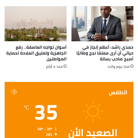
حمدي راشد: أعظم إنجاز في
أسوان تواجه العاصفة.. رفع
حياتي أن أرى معلمًا نجح وطالبًا
الجاهزية وتعليق الملاحة لحماية
أصبح صاحب رسالة
المواطنين
منذ يوم واحد
منذ 4 أيام
الطقس
35
℃
الصعيد الأن
38º - 30º
28%